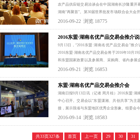
会，此次是该会第二次在中国举办。 本届大会以“
农产品供应链交易洽谈会在中国湖南长沙隆重开
日至25日，在红星国际会展中心进行国内外农批
湖南“再聚首”。第30届世界批发市场联合会大会
专业采购团、大型商超、贸易公司等将在现场与展商
人郭力生女士与玛利亚分别介绍了出席本届会议的
2016-09-22
浏览 18775
拉达、国家质检总局原副局长葛志荣、印度尼西亚
沙市政协副主席龚振湘相继致辞。随后本届论坛开
2016东盟·湖南名优产品交易会推介
（摄影：冯赣勇） 在论坛中，世界批发市场联合
9月13日，“2016东盟·湖南名优产品交易会
合会会长马增俊出席开幕式并作大会主题演讲。世
2016东盟·湖南名优产品交易会将于2016年10
府原省长、原国内贸易部原部长陈邦柱，国务院
和东盟国家政要以及参展商、采购商、省内参展
葛志荣，国务院参事、全国城市农贸中心联合会高级
陈大扬 主持。 本次大会以“东盟·潇湘，共创·共
2016-09-21
浏览 16853
批准，由湖南省商务厅主办，雨花区人民政府及
处、长沙国家高新技术开发产业区管委会、长沙
东盟·湖南名优产品交易会推介会
融程花园酒店协办的交易盛会。本次交易会将是
湖南日报9月13日讯（记者 周月桂）2016东盟·
委会副秘书长、红星集团副总经理、湖南红星国际展
中心召开。交易会以“东盟潇湘、共创共享”为主
优产品交易会是东盟国家最高级别经贸团首次来
接，展示我省与东盟地区优秀企业形象。组委会今天
机，搭建产供销的国际贸易平台，将湖南名优及特色
品交易会由省商务厅主办，雨花区政府及湖南红
2016-09-14
浏览 18583
湘开展经贸洽谈活动。本届交易会设东盟各国展
品、工艺品、休闲旅游产品、家居及日用品、美
共33页327条
首页
上一页
29
30
31
次交易会已邀请到马来西亚、泰国、老挝、越南