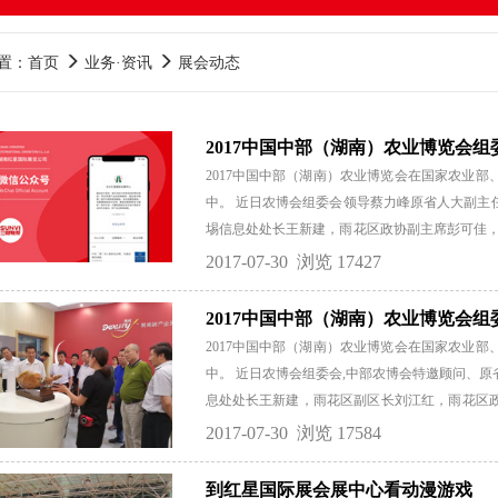
置：首页
业务·资讯
展会动态
2017中国中部（湖南）农业博览会
2017中国中部（湖南）农业博览会在国家农业
中。 近日农博会组委会领导蔡力峰原省人大副主
埸信息处处长王新建，雨花区政协副主席彭可佳，
赵国栋、孙福涛一行人赴山西进行考察、推广，并
2017-07-30
浏览 17427
进行推介。 参与接洽的山西省领导有：山西省农
品加工局局长李岳峰，山西省名优产品开发主任
2017中国中部（湖南）农业博览会
市场处副处长杨忠，山西省农业厅农产品质量安
2017中国中部（湖南）农业博览会在国家农业
山西省名优产品开发中心副主任张涛。原省人大
中。 近日农博会组委会,中部农博会特邀顾问、
唱主角、联手创形象、共谋新发展。 中部（湖南
息处处长王新建，雨花区副区长刘江红，雨花区
大展会之首，被农业部确定为唯一准许以“中国中
明赴豫、晋等地进行考察、推广，并向当地农业厅进
2017-07-30
浏览 17584
农...
部（湖南）农博会历经十八年培育发展，现已位
以“中国中部”冠名和作为主办方的农业博览会。
到红星国际展会展中心看动漫游戏