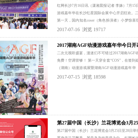
的推广作用，也促进了湖南农业结构的调整。同
红网长沙7月16日讯（潇湘晨报记者 李姝）7月15
博会已经成为了湖南的一大品牌和名片，对推动
游戏嘉年华在长沙红星国际会展中心开启狂欢。二次
展出农产品18万余种，成交额逾2300亿元，观展人
第一天，国内知名coser（角色扮演者）小梦惊
17日-24日在长沙国际会展中心举办，展览面积预计达
的“迷妹”，她特地搭配了一身清凉薄荷色汉服和
2017-07-16
浏览 19717
一直在抖！”她表示，小梦cos（扮演）的“无情
主吖静、萌大酱为观众们带来了元气满满的宅舞表
2017湖南AGF动漫游戏嘉年华今日开
台下汇集了越来越多从游戏、动漫中走出的角色
二次元视听盛宴，漫迷们不可错过2017湖南AGF动
涡鸣人等穿梭在人群中。现场还有游戏玩家激战等活
免费！空调管够！ 第一天穿全套“COS”，在签到处登
（湖南）动漫游戏展暨湖南AGF动漫游戏嘉年华（
开启一场激情畅爽的二次元视听盛宴。 本届展会
2017-07-15
浏览 18598
园主办，湖南红星国际展览有限公司、湖南中南
技协会、澳门动漫文化产业协会、澳门动漫玩具
品、VR游戏等上万种，让你“动漫无界、游戏精彩
家大企业首次入驻。包括艾漫、天闻角川、漫威、EM
在内200余商家参展，集结海内外“IP合力”，
区，还将带来黑科技VR技术体验...
第27届中国（长沙）兰花博览会3月25
第27届中国（长沙）兰花博览会3月25日至28