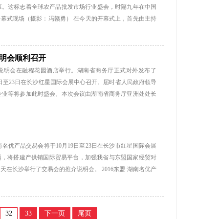
融合·创新——农产品批发市场发展新引擎”为主题，于9月22
幕。这标志着全球农产品批发市场行业盛会，时隔九年在中国
市场、农产品基地、供应链、农产品及农业科技等展示，国际
开幕式现场（摄影：冯赣勇） 在今天的开幕式上，首先由主持
进行对接。 大会还设置了两大主题论...
中外嘉宾。接着，世界批发市场联合会前主席曼纽尔·埃斯特
驻华大使苏更·拉哈尔佐、湖南省政协副主席葛洪元，以及长
始进行。世界批发市场联合会秘书长玛利亚·卡维特介绍嘉宾
说明会顺利召开
会副主席、世批联亚太地区工作组主席、全国城市农贸中心联
”推介说明会在融程花园酒店举行。湖南省商务厅正式对外发布了
界批发市场联合会前主席曼纽尔·埃斯特拉达、湖南省人民政
月19日至23日在长沙红星国际会展中心召开。届时省人民政府领导
参事、中国出入境检验检疫协会会长、国家质检总局原副局长
企业等将参加此时盛会。本次会议由湖南省商务厅亚洲处处长
顾问、农业部农村经济研究中心研究员刘志仁，湖南...
享”为主题的2016东盟·湖南名优产品交易会是经湖南省人民政府
湖南红星国际展览有限公司承办，湖南省驻东盟相关商务代表
县人民政府、马来西亚中国丝路商会、印度尼西亚湖南商会、
一场特色鲜明、国际化程度高、影响深远的交易盛会。会上组
湖南名优产品交易会将于10月19日至23日在长沙市红星国际会展
览有限公司总经理 罗发明 介绍筹备情况 2016东盟·湖南名
题，将搭建产供销国际贸易平台，加强我省与东盟国家经贸对
湘开展经贸洽谈活动。通过已建立中国东盟自由贸易区的良
在长沙举行了交易会的推介说明会。 2016东盟·湖南名优产
优质产品全方位对东盟各国进行...
星国际展览有限公司承办。东盟国家最高级别经贸团将首次来
馆和省内展馆，参展范围包括农副产品、高新技术及电子产
容保健类、医疗器械、珠宝、乳胶制品、化妆品等。目前，本
32
33
下一页
尾页
、柬埔寨、印尼等多个东盟国家参会参展，其中马来西亚将在