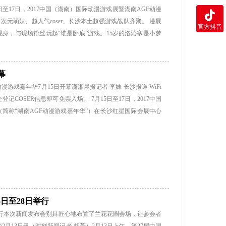
时，也成就了一批国家级、省、市级农头企业。另外，中部农
日至17日，2017中国（湖南）国际动漫游戏展暨湖南AGF动漫
长沙会展经济的发展起到了积极的助推作用。历届农博会累计
元萌妹、超人气coser、长沙本土超强游戏战队齐聚。 漫展
官方抖音
次2100万人次。 2017中国中部（湖南）农业博览会定于11月
喜现身，与现场粉丝玩起“谁是卧底”游戏。15岁的洛沁寒是小梦
11万平方米。...
小伙伴来到现场，没想到被偶像选中参与游戏，“超激动，我手
”是她的二次真爱。 广州的宅舞组合女武神小分队，B站人气UP
演。随着《极乐净土》的BGM响起，现场气氛逐渐升温，舞
幕
，手游《阴阳师》中的山兔、萤草、狐妖，动漫人物桔梗、漩
漫游戏嘉年华7月15日开幕潇湘晨报记者 李姝 长沙报道 WiFi
动等着您。...
记COSER信息即可免票入场。 7月15日至17日，2017中国
简称“湖南AGF动漫游戏嘉年华”）在长沙红星国际会展中心
由潇湘晨报、腾讯·大湘网、长沙晚报报业集团、长沙信息产业
国际会展有限公司承办，湖南省动漫游戏协会、湖南省电子竞
游戏商会协办。现场参展的动漫出版物、各式正版动漫衍生产
”。 大牌展商出征，爆红IP集结 本次湖南AGF吸引了省外多
PIRE、甲壳虫动漫、时空玩家、歪瓜出品、AutoFull傲风
为观众倾力呈现出一场动漫游戏文化消费盛宴。在高新技术体验展
日至28日举行
日举行本次新闻发布会别具匠心地布置了兰花花圃会场，让参会者