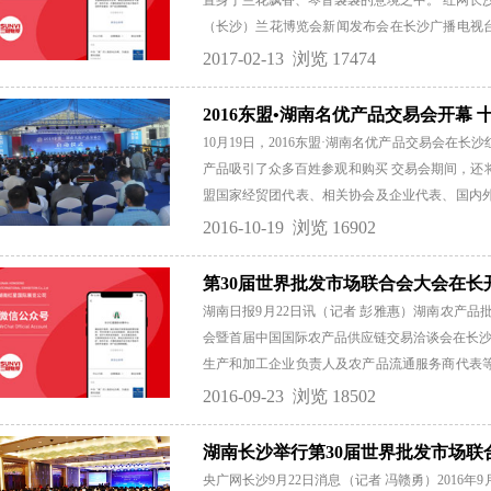
置身于兰花飘香、琴音袅袅的意境之中。 红网长沙2
（长沙）兰花博览会新闻发布会在长沙广播电视台
美好”为主题，将于3月25日至28日在长沙举行
2017-02-13
浏览 17474
身于兰花飘香、琴音袅袅的意境之中。中国兰花
功举办了二十六届。本届兰博会由中国花卉协会
2016东盟•湖南名优产品交易会开幕
兰花协会、长沙市广播电视台承办。 第27届中
10月19日，2016东盟·湖南名优产品交易会
片区分布升级为体验型沉浸式情境模式，将兰博会
产品吸引了众多百姓参观和购买 交易会期间，还
样”的特点。情境布展分为“城、景、韵”三大板块
盟国家经贸团代表、相关协会及企业代表、国内
人骚客宅邸为源建造的“韵”，一步一景，展现兰文化
盟相关优势产业的合作。 本次交易会由湖南省商
2016-10-19
浏览 16902
合承办。交易会将持续至10月23日，每天都有精
买？湖南省商务厅副巡视员刘飞表示，所有参加
第30届世界批发市场联合会大会在长
冒伪劣产品，并且价格优惠，百姓不用担心。 本
湖南日报9月22日讯（记者 彭雅惠）湖南农产品
的主展区为长沙红星国际会展中心一、二楼，展览面
会暨首届中国国际农产品供应链交易洽谈会在长沙开
括农副产品类、高新技术及电子产品类、工艺品
生产和加工企业负责人及农产品流通服务商代表
盟的主要特色产品有木雕、燕窝、沉香、植物精油、
委员会主任陈邦柱、省政协副主席葛洪元等人出席开
2016-09-23
浏览 18502
利组织，其目标主要是促进批发市场的国际间信
世界食品流通领域内发挥基本作用。现有来自42个
湖南长沙举行第30届世界批发市场联
球农产品批发市场行业最高规格盛会，影响巨大。
央广网长沙9月22日消息（记者 冯赣勇）2016