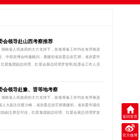
组委会领导赴山西考察推荐
部、湖南省人民政府的大力支持下，各项筹备工作均在有序推进
任、中部农博会特邀顾问，唐建初省农委总农艺师，省农委市
红星集团副总经理、红星会展总经理罗发明,组委会工作人员
向当地农业厅进行2017中国中部（湖南）农业博览工作情况
业厅厅长关建勋，山西省农业厅副巡视员赵安泽，山西省农产
李铮，山西省农产品质量安全中心主任郑必昭，山西省农业厅
组委会领导赴豫、晋等地考察
全监管局副局长乔羽，山西省名优产品开发中心副主任金宇，
部、湖南省人民政府的大力支持下，各项筹备工作均在有序推进
副主任、中部农博会特邀顾问蔡力峰提出：湖南搭平台、六省
原省人大副主任蔡力峰，省农委总农艺师唐建初，省农委市埸信
）农博会历经十八年培育发展，现已位列国务院批准的湖南四
政协副主席彭可佳，红星集团副总经理、红星会展总经理罗发
返回首页
部”冠名和作为主办方的农业博览会。通过18年的努力打造，
行2017中国中部（湖南）农业博览工作情况进行推荐。 中
列国务院批准的湖南四大展会之首，被农业部确定为唯一准许
通过18年的努力打造，农博会对湖南农产品走出去起到了极大
官方微博