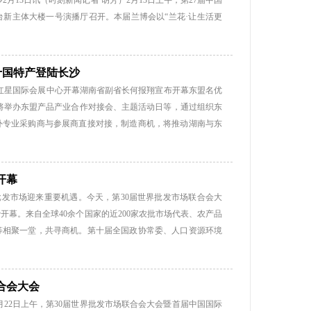
月13日讯（时刻新闻记者 胡芳）2月13日上午，第27届中国
新主体大楼一号演播厅召开。本届兰博会以“兰花·让生活更
。 本次新闻发布会别具匠心地布置了兰花花圃会场，让参会者置
博览会是全国性的大型兰花会展活动，每年举办一届，已经成
兰花分会、长沙市人民政府主办，长沙市园林管理局、长沙市
 十国特产登陆长沙
国（长沙）兰花博览会将在举办方式上进行创新，将单一游览型
在长沙红星国际会展中心开幕湖南省副省长何报翔宣布开幕东盟名优
做成一次“最长沙”的活体情境展示，体现“精致、精美、不一
将举办东盟产品产业合作对接会、主题活动日等，通过组织东
，以宜家模式建造的“城”，以古镇风格建造的“景”，以湖湘文
外专业采购商与参展商直接对接，制造商机，将推动湖南与东
的湖湘特色。 长沙是...
务厅主办，长沙市雨花区政府、湖南红星国际展览有限公司联
彩纷呈的活动。 这些产品有无假冒伪劣产品？百姓能否放心购
本次交易会的东盟名优产品都是经过了国家检验检疫，没有假
开幕
次交易会共设展览展示、会议和活动三大板块，其中展览展示
批发市场迎来重要机遇。今天，第30届世界批发市场联合会大
积24000平方米，设东盟各国展馆和省内展馆。展品主要包
幕。来自全球40余个国家的近200家农批市场代表、农产品
类、休闲旅游类、家居及日用品类、美容保健品等。其中，东
等相聚一堂，共寻商机。第十届全国政协常委、人口资源环境
乳胶制品、红木家具、果干等。 本届交易会以...
幕式。 世界批发市场联合会是成立于1958年的非政府非营
息交流，提高市场的建设、组织和管理水平，推动批发市场在
国家的177个成员。联合会每两年举办一次的代表大会，是全
合会大会
此前，2007年曾在北京举办第25届世界批发市场联合会大
年9月22日上午，第30届世界批发市场联合会大会暨首届中国国际