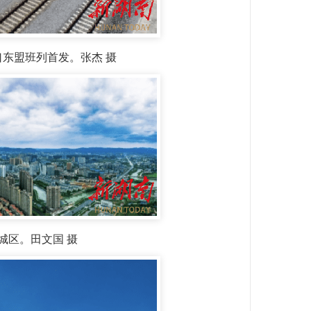
口东盟班列首发。张杰 摄
城区。田文国 摄