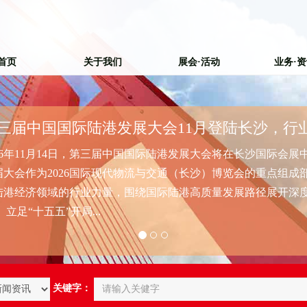
首页
关于我们
展会·活动
业务·
025年10月，肯尼亚内罗毕，肯雅塔国际会议中心。 非洲国际农
内，湖南省食用菌研究所的展台前聚集了不少当地农场主，前来
系方式的访客络绎不绝。其中一个对接意向，来自内罗毕艾伯特
。彼时无人预料到，这次展会...
关键字：