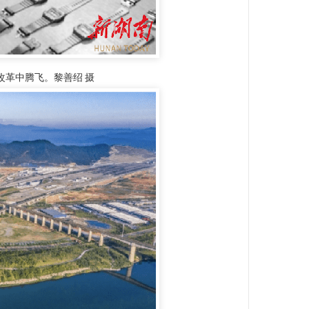
改革中腾飞。黎善绍 摄